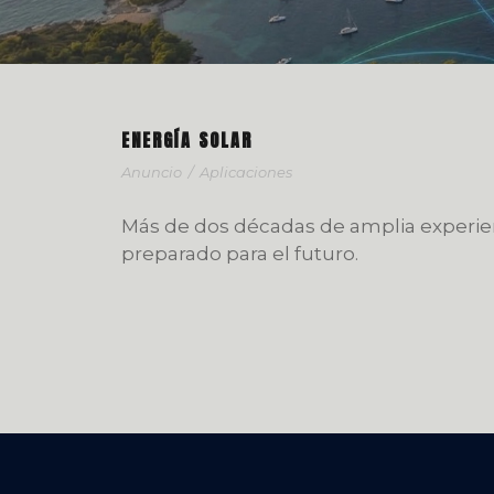
ENERGÍA SOLAR
Anuncio
/
Aplicaciones
Más de dos décadas de amplia experienc
preparado para el futuro.